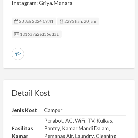
Instagram: Griya.Menara
23 Juli 2024 09:41
2295 hari, 20 jam
Listing ID
101637a2ed366d31
L
a
p
o
r
Detail Kost
k
a
Jenis Kost
Campur
n
Perabot, AC, WiFi, TV, Kulkas,
m
Fasilitas
Pantry, Kamar Mandi Dalam,
a
Kamar
Pemanas Air, Laundry, Cleaning