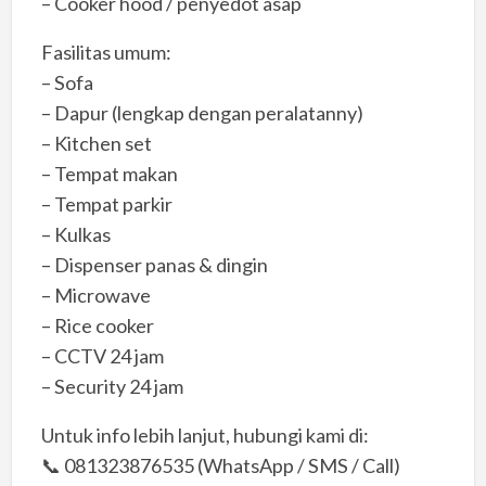
– Cooker hood / penyedot asap
Fasilitas umum:
– Sofa
– Dapur (lengkap dengan peralatanny)
– Kitchen set
– Tempat makan
– Tempat parkir
– Kulkas
– Dispenser panas & dingin
– Microwave
– Rice cooker
– CCTV 24 jam
– Security 24 jam
Untuk info lebih lanjut, hubungi kami di:
📞 081323876535 (WhatsApp / SMS / Call)