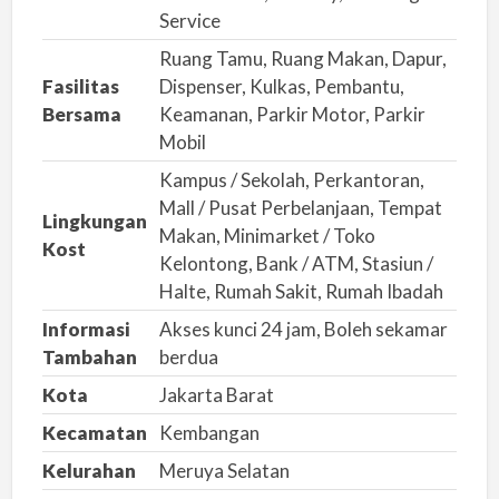
s
Service
a
Ruang Tamu, Ruang Makan, Dapur,
l
Fasilitas
Dispenser, Kulkas, Pembantu,
a
Bersama
Keamanan, Parkir Motor, Parkir
h
Mobil
Kampus / Sekolah, Perkantoran,
Mall / Pusat Perbelanjaan, Tempat
Lingkungan
Makan, Minimarket / Toko
Kost
Kelontong, Bank / ATM, Stasiun /
Halte, Rumah Sakit, Rumah Ibadah
Informasi
Akses kunci 24 jam, Boleh sekamar
Tambahan
berdua
Kota
Jakarta Barat
Kecamatan
Kembangan
Kelurahan
Meruya Selatan