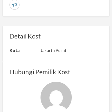
L
a
p
o
r
Detail Kost
k
a
Kota
Jakarta Pusat
n
m
a
Hubungi Pemilik Kost
s
a
l
a
h