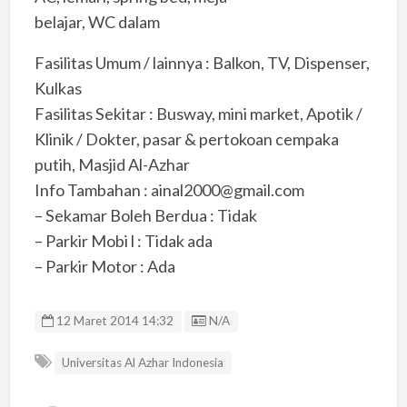
belajar, WC dalam
Fasilitas Umum / lainnya : Balkon, TV, Dispenser,
Kulkas
Fasilitas Sekitar : Busway, mini market, Apotik /
Klinik / Dokter, pasar & pertokoan cempaka
putih, Masjid Al-Azhar
Info Tambahan : ainal2000@gmail.com
– Sekamar Boleh Berdua : Tidak
– Parkir Mobi l : Tidak ada
– Parkir Motor : Ada
Listing ID
12 Maret 2014 14:32
N/A
Universitas Al Azhar Indonesia