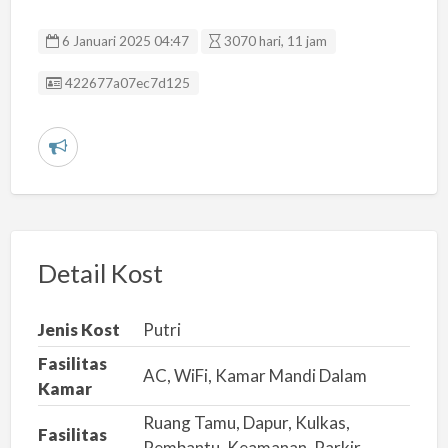
6 Januari 2025 04:47
3070 hari, 11 jam
Listing ID
422677a07ec7d125
L
a
p
o
r
Detail Kost
k
a
Jenis Kost
Putri
n
Fasilitas
m
AC, WiFi, Kamar Mandi Dalam
Kamar
a
Ruang Tamu, Dapur, Kulkas,
s
Fasilitas
Pembantu, Keamanan, Parkir