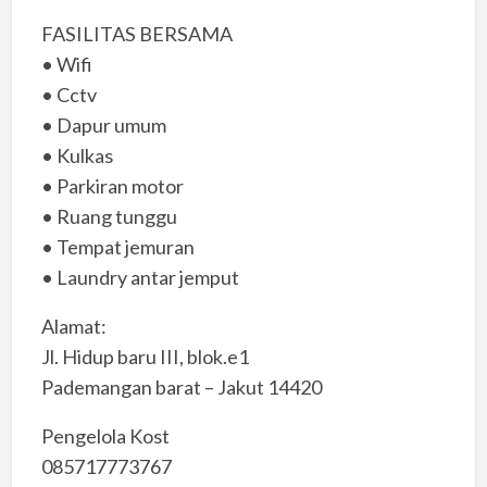
FASILITAS BERSAMA
• Wifi
• Cctv
• Dapur umum
• Kulkas
• Parkiran motor
• Ruang tunggu
• Tempat jemuran
• Laundry antar jemput
Alamat:
Jl. Hidup baru III, blok.e1
Pademangan barat – Jakut 14420
Pengelola Kost
085717773767