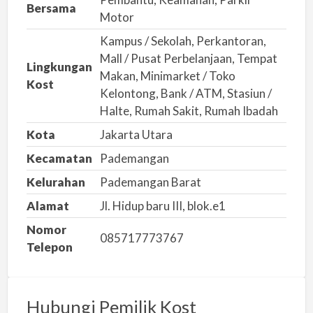
a
Bersama
Motor
l
Kampus / Sekolah, Perkantoran,
a
Mall / Pusat Perbelanjaan, Tempat
h
Lingkungan
Makan, Minimarket / Toko
Kost
Kelontong, Bank / ATM, Stasiun /
Halte, Rumah Sakit, Rumah Ibadah
Kota
Jakarta Utara
Kecamatan
Pademangan
Kelurahan
Pademangan Barat
Alamat
Jl. Hidup baru III, blok.e1
Nomor
085717773767
Telepon
Hubungi Pemilik Kost