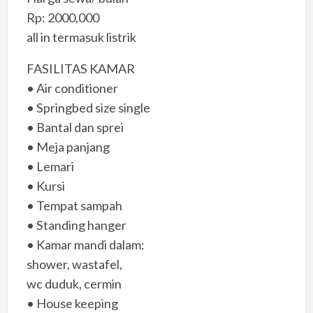
Rp: 2000,000
all in termasuk listrik
FASILITAS KAMAR
• Air conditioner
• Springbed size single
• Bantal dan sprei
• Meja panjang
• Lemari
• Kursi
• Tempat sampah
• Standing hanger
• Kamar mandi dalam:
shower, wastafel,
wc duduk, cermin
• House keeping