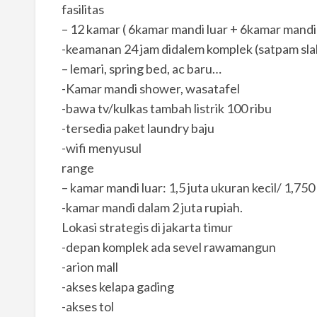
fasilitas
– 12 kamar ( 6kamar mandi luar + 6kamar mandi
-keamanan 24 jam didalem komplek (satpam slal
– lemari, spring bed, ac baru…
-Kamar mandi shower, wasatafel
-bawa tv/kulkas tambah listrik 100 ribu
-tersedia paket laundry baju
-wifi menyusul
range
– kamar mandi luar: 1,5 juta ukuran kecil/ 1,750
-kamar mandi dalam 2 juta rupiah.
Lokasi strategis di jakarta timur
-depan komplek ada sevel rawamangun
-arion mall
-akses kelapa gading
-akses tol