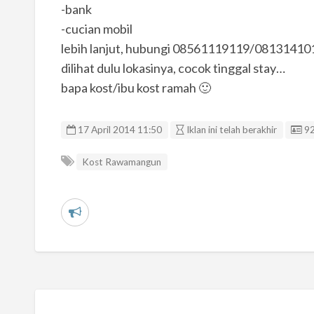
-bank
-cucian mobil
lebih lanjut, hubungi 08561119119/0813141
dilihat dulu lokasinya, cocok tinggal stay…
bapa kost/ibu kost ramah 🙂
Li
17 April 2014 11:50
Iklan ini telah berakhir
9
Kost Rawamangun
L
a
p
o
r