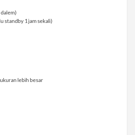
 dalem)
u standby 1 jam sekali)
 ukuran lebih besar