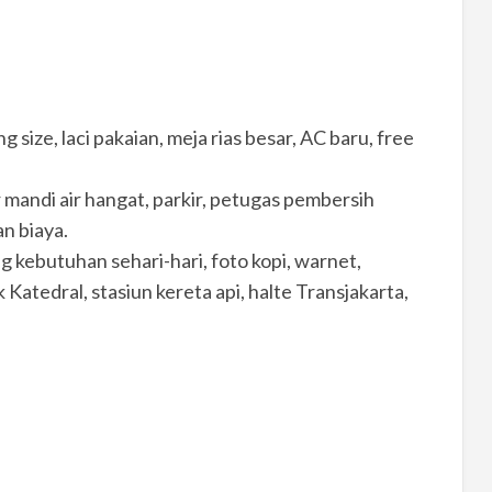
g size, laci pakaian, meja rias besar, AC baru, free
 mandi air hangat, parkir, petugas pembersih
n biaya.
g kebutuhan sehari-hari, foto kopi, warnet,
 Katedral, stasiun kereta api, halte Transjakarta,