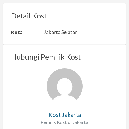
o
r
Detail Kost
k
a
Kota
Jakarta Selatan
n
m
a
Hubungi Pemilik Kost
s
a
l
a
h
Kost Jakarta
Pemilik Kost di Jakarta