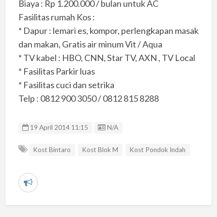
Biaya : Rp 1.200.000 / bulan untuk AC
Fasilitas rumah Kos :
* Dapur : lemari es, kompor, perlengkapan masak
dan makan, Gratis air minum Vit / Aqua
* TV kabel : HBO, CNN, Star TV, AXN , TV Local
* Fasilitas Parkir luas
* Fasilitas cuci dan setrika
Telp : 0812 900 3050 / 0812 815 8288
Listing ID
19 April 2014 11:15
N/A
Kost Bintaro
Kost Blok M
Kost Pondok Indah
L
a
p