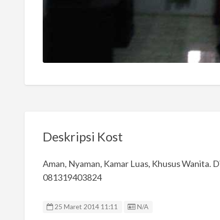
Deskripsi Kost
Aman, Nyaman, Kamar Luas, Khusus Wanita. D
081319403824
Listing ID
25 Maret 2014 11:11
N/A