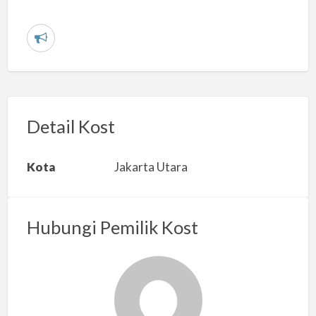
L
a
p
o
r
Detail Kost
k
a
Kota
Jakarta Utara
n
m
a
Hubungi Pemilik Kost
s
a
l
a
h