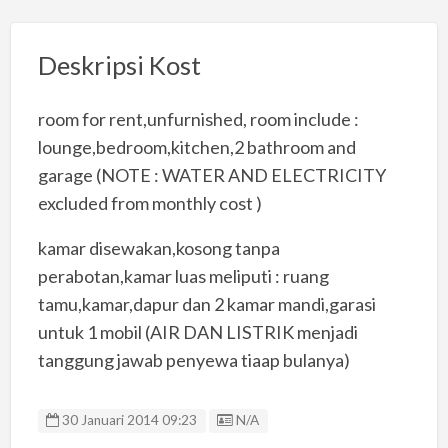
Deskripsi Kost
room for rent,unfurnished, room include :
lounge,bedroom,kitchen,2 bathroom and
garage (NOTE : WATER AND ELECTRICITY
excluded from monthly cost )
kamar disewakan,kosong tanpa
perabotan,kamar luas meliputi : ruang
tamu,kamar,dapur dan 2 kamar mandi,garasi
untuk 1 mobil (AIR DAN LISTRIK menjadi
tanggung jawab penyewa tiaap bulanya)
Listing ID
30 Januari 2014 09:23
N/A