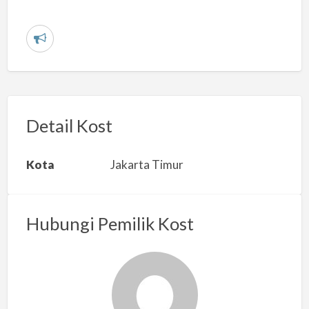
L
a
p
o
r
Detail Kost
k
a
Kota
Jakarta Timur
n
m
a
Hubungi Pemilik Kost
s
a
l
a
h