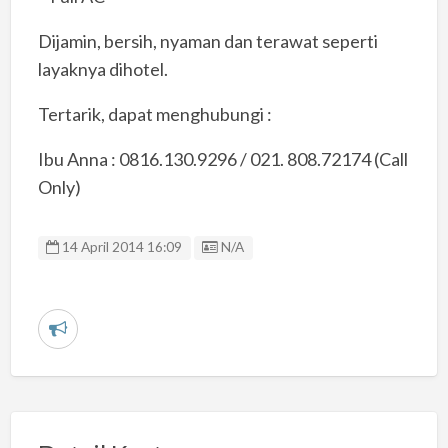
Dijamin, bersih, nyaman dan terawat seperti
layaknya dihotel.
Tertarik, dapat menghubungi :
Ibu Anna : 0816.130.9296 / 021. 808.72174 (Call
Only)
Listing ID
14 April 2014 16:09
N/A
L
a
p
o