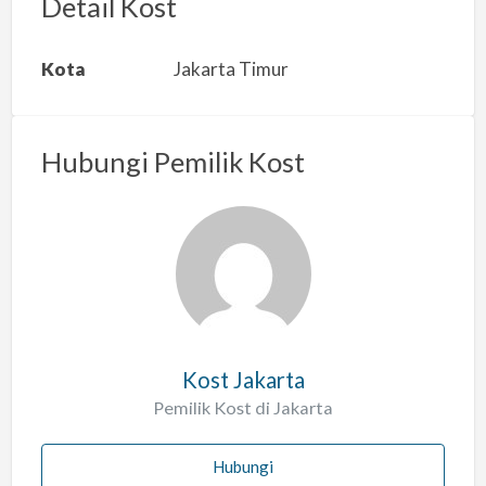
r
Detail Kost
k
a
Kota
Jakarta Timur
n
m
a
Hubungi Pemilik Kost
s
a
l
a
h
Kost Jakarta
Pemilik Kost di Jakarta
Hubungi