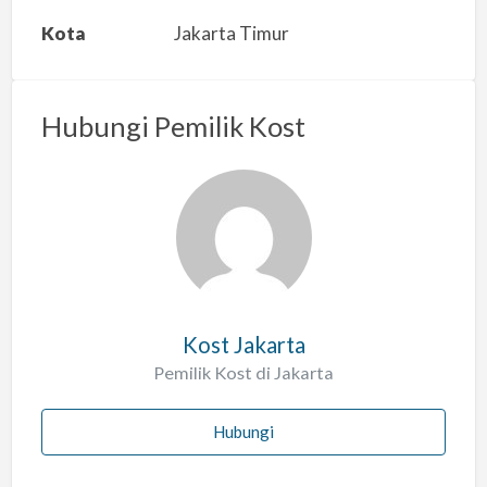
a
Kota
Jakarta Timur
n
m
a
Hubungi Pemilik Kost
s
a
l
a
h
Kost Jakarta
Pemilik Kost di Jakarta
Hubungi