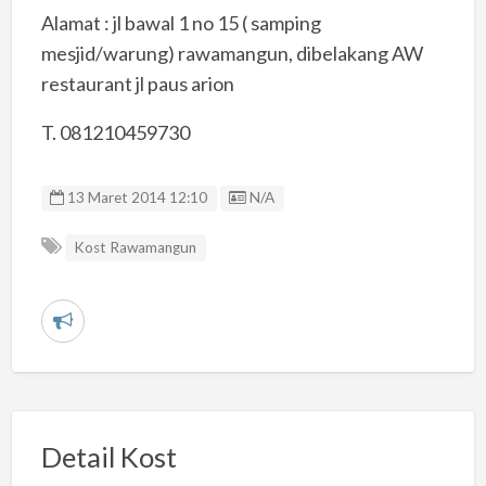
Alamat : jl bawal 1 no 15 ( samping
mesjid/warung) rawamangun, dibelakang AW
restaurant jl paus arion
T. 081210459730
Listing ID
13 Maret 2014 12:10
N/A
Kost Rawamangun
L
a
p
o
r
Detail Kost
k