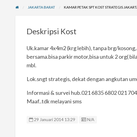
JAKARTA BARAT
KAMAR PETAK SPT KOST STRATEGIS JAKAR
Deskripsi Kost
Uk.kamar 4x4m2 (krg lebih), tanpa brg/kosong,a
bersama.bisa parkir motor,bisa untuk 2 org( bila 
mbl.
Lok.sngt strategis, dekat dengan angkutan umu
Informasi & survei hub.021 6835 6802 021 70
Maaf..tdk melayani sms
Listing ID
29 Januari 2014 13:29
N/A