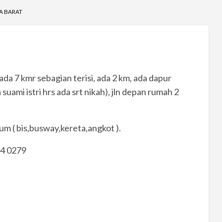
TA BARAT
da 7 kmr sebagian terisi, ada 2 km, ada dapur
suami istri hrs ada srt nikah), jln depan rumah 2
m ( bis,busway,kereta,angkot ).
44 0279