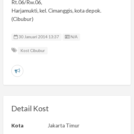
Rt.06/Rw.06,
Harjamukti, kel. Cimanggis, kota depok.
(Cibubur)
Listing ID
30 Januari 2014 13:37
N/A
Kost Cibubur
L
a
p
o
r
Detail Kost
k
a
Kota
Jakarta Timur
n