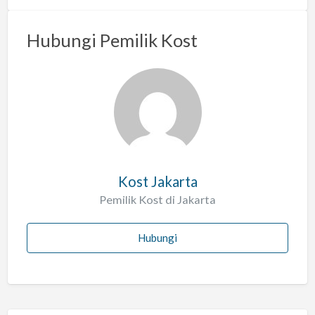
m
a
Hubungi Pemilik Kost
s
a
l
a
h
Kost Jakarta
Pemilik Kost di Jakarta
Hubungi