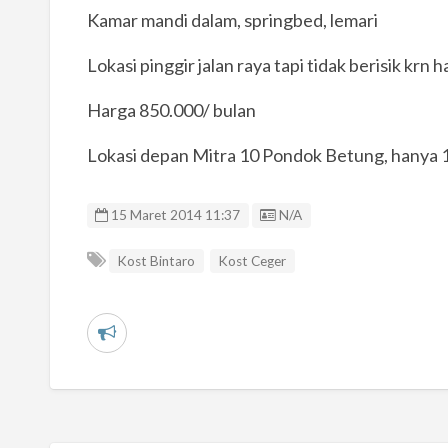
Kamar mandi dalam, springbed, lemari
Lokasi pinggir jalan raya tapi tidak berisik krn 
Harga 850.000/ bulan
Lokasi depan Mitra 10 Pondok Betung, hanya 1
Listing ID
15 Maret 2014 11:37
N/A
Kost Bintaro
Kost Ceger
L
a
p
o