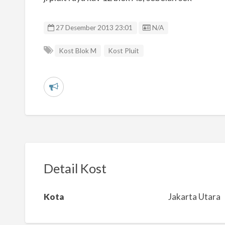
Listing ID
27 Desember 2013 23:01
N/A
Kost Blok M
Kost Pluit
L
a
p
o
r
k
Detail Kost
a
n
Kota
Jakarta Utara
m
a