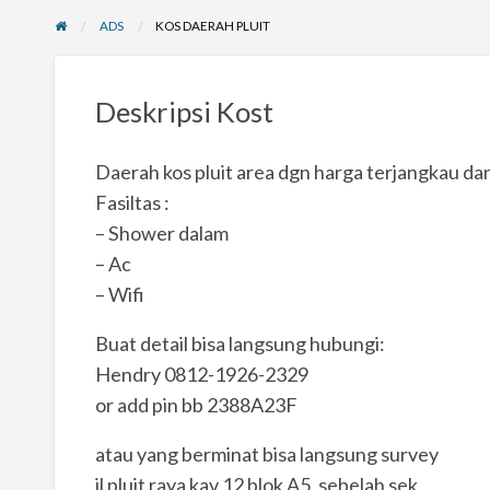
ADS
KOS DAERAH PLUIT
Deskripsi Kost
Daerah kos pluit area dgn harga terjangkau d
Fasiltas :
– Shower dalam
– Ac
– Wifi
Buat detail bisa langsung hubungi:
Hendry 0812-1926-2329
or add pin bb 2388A23F
atau yang berminat bisa langsung survey
jl pluit raya kav 12 blok A5, sebelah sek