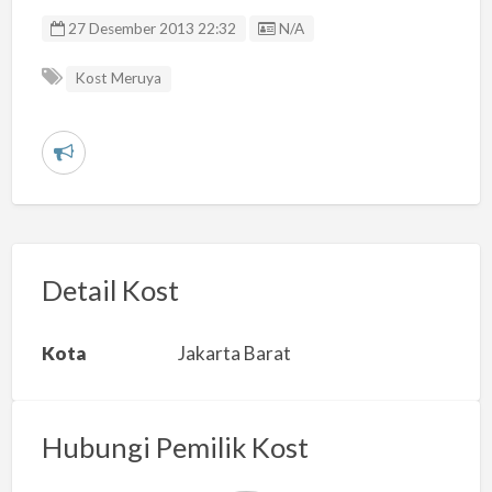
Listing ID
27 Desember 2013 22:32
N/A
Kost Meruya
L
a
p
o
r
Detail Kost
k
a
Kota
Jakarta Barat
n
m
a
Hubungi Pemilik Kost
s
a