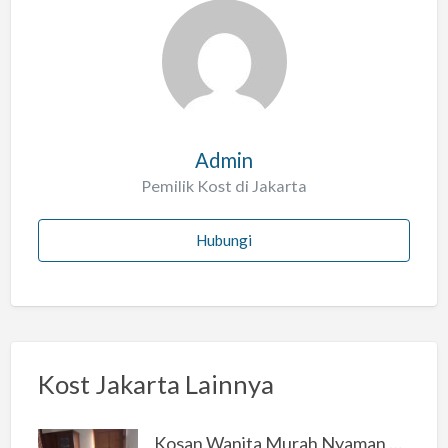
l
a
h
Admin
Pemilik Kost di Jakarta
Hubungi
Kost Jakarta Lainnya
Kosan Wanita Murah Nyaman di Jakarta Selatan