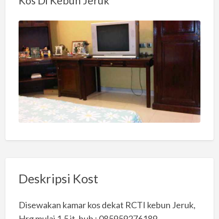
Kos Di Kebun Jeruk
Deskripsi Kost
Disewakan kamar kos dekat RCTI kebun Jeruk,
Hrg mulai 1,5 jt, hub : 085959276189