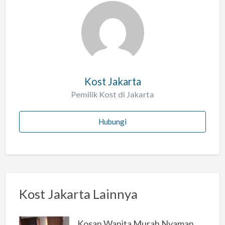
a
l
a
h
Kost Jakarta
Pemilik Kost di Jakarta
Hubungi
Kost Jakarta Lainnya
Kosan Wanita Murah Nyaman di Jakarta Selatan