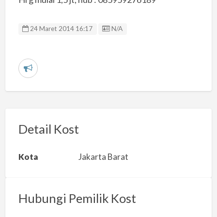
Listing ID
24 Maret 2014 16:17
N/A
L
a
p
o
r
Detail Kost
k
a
Kota
Jakarta Barat
n
m
a
Hubungi Pemilik Kost
s