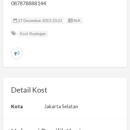
087878888144
Listing ID
27 Desember 2013 23:21
N/A
Kost Kuningan
L
a
p
o
r
Detail Kost
k
a
Kota
Jakarta Selatan
n
m
a