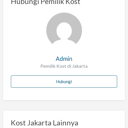
Hubungi Pemilik Kost
s
a
l
a
h
Admin
Pemilik Kost di Jakarta
Hubungi
Kost Jakarta Lainnya