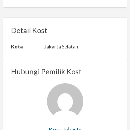
a
p
o
r
Detail Kost
k
a
Kota
Jakarta Selatan
n
m
a
Hubungi Pemilik Kost
s
a
l
a
h
Kost Jakarta