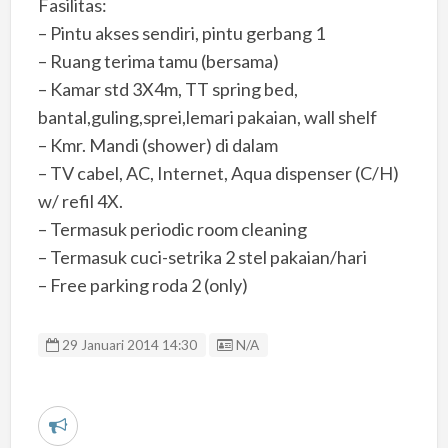
Fasilitas:
– Pintu akses sendiri, pintu gerbang 1
– Ruang terima tamu (bersama)
– Kamar std 3X4m, TT spring bed,
bantal,guling,sprei,lemari pakaian, wall shelf
– Kmr. Mandi (shower) di dalam
– TV cabel, AC, Internet, Aqua dispenser (C/H)
w/ refil 4X.
– Termasuk periodic room cleaning
– Termasuk cuci-setrika 2 stel pakaian/hari
– Free parking roda 2 (only)
Listing ID
29 Januari 2014 14:30
N/A
L