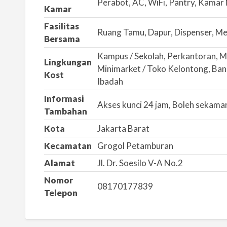
Perabot, AC, WiFi, Pantry, Kamar
Kamar
s
a
Fasilitas
Ruang Tamu, Dapur, Dispenser, Me
l
Bersama
a
Kampus / Sekolah, Perkantoran, M
Lingkungan
h
Minimarket / Toko Kelontong, Bank
Kost
Ibadah
Informasi
Akses kunci 24 jam, Boleh sekama
Tambahan
Kota
Jakarta Barat
Kecamatan
Grogol Petamburan
Alamat
Jl. Dr. Soesilo V-A No.2
Nomor
08170177839
Telepon