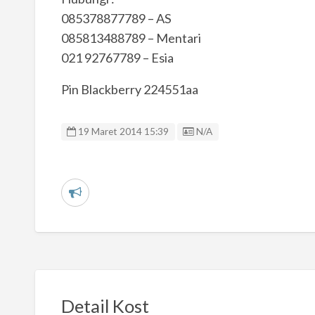
085378877789 – AS
085813488789 – Mentari
021 92767789 – Esia
Pin Blackberry 224551aa
Listing ID
19 Maret 2014 15:39
N/A
L
a
p
o
r
k
Detail Kost
a