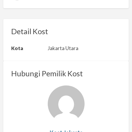
a
p
o
r
Detail Kost
k
a
Kota
Jakarta Utara
n
m
a
Hubungi Pemilik Kost
s
a
l
a
h