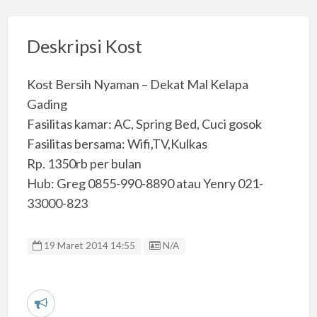
Deskripsi Kost
Kost Bersih Nyaman – Dekat Mal Kelapa
Gading
Fasilitas kamar: AC, Spring Bed, Cuci gosok
Fasilitas bersama: Wifi,TV,Kulkas
Rp. 1350rb per bulan
Hub: Greg 0855-990-8890 atau Yenry 021-
33000-823
Listing ID
19 Maret 2014 14:55
N/A
L