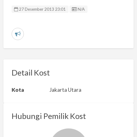
Listing ID
27 Desember 2013 23:01
N/A
L
a
p
o
r
Detail Kost
k
a
Kota
Jakarta Utara
n
m
a
Hubungi Pemilik Kost
s
a
l