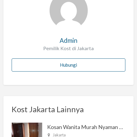
a
h
Admin
Pemilik Kost di Jakarta
Hubungi
Kost Jakarta Lainnya
Kosan Wanita Murah Nyaman di Jakarta Selatan
Jakarta