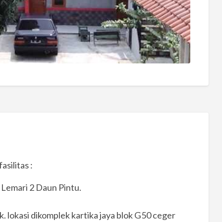
silitas :
+ Lemari 2 Daun Pintu.
 lokasi dikomplek kartika jaya blok G50 ceger