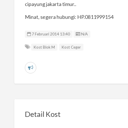
cipayung jakarta timur..
Minat, segera hubungi: HP.0811999154
Listing ID
7 Februari 2014 13:40
N/A
Kost Blok M
Kost Ceger
L
a
p
o
r
k
Detail Kost
a
n