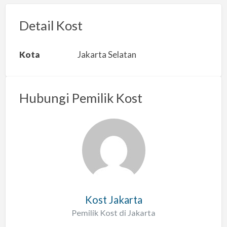
o
r
Detail Kost
k
a
Kota
Jakarta Selatan
n
m
a
Hubungi Pemilik Kost
s
a
l
a
h
Kost Jakarta
Pemilik Kost di Jakarta