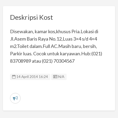
Deskripsi Kost
Disewakan, kamar kos,khusus Pria.Lokasi di
Jl.Asem Baris Raya No.12,Luas 3×4 s/d 4×4
m2.Toilet dalam.Full AC.Masih baru, bersih,
Parkir luas. Cocok untuk karyawan.Hub:(021)
83708989 atau (021) 70304567
Listing ID
14 April 2014 16:24
N/A
L
a
p