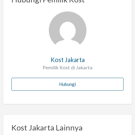
s
a
l
a
h
Kost Jakarta
Pemilik Kost di Jakarta
Hubungi
Kost Jakarta Lainnya