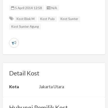
Listing ID
5 April 2014 12:58
N/A
Kost Blok M
Kost Pulo
Kost Sunter
Kost Sunter Agung
L
a
p
o
r
Detail Kost
k
a
Kota
Jakarta Utara
n
m
a
Hubungi Pemilik Kost