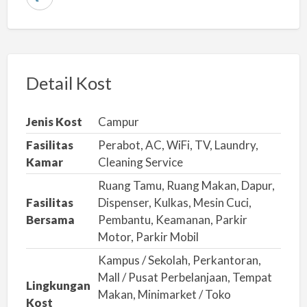
L
a
p
o
r
Detail Kost
k
a
Jenis Kost
Campur
n
Fasilitas
Perabot, AC, WiFi, TV, Laundry,
m
Kamar
Cleaning Service
a
Ruang Tamu, Ruang Makan, Dapur,
s
Fasilitas
Dispenser, Kulkas, Mesin Cuci,
a
Bersama
Pembantu, Keamanan, Parkir
l
Motor, Parkir Mobil
a
Kampus / Sekolah, Perkantoran,
h
Mall / Pusat Perbelanjaan, Tempat
Lingkungan
Makan, Minimarket / Toko
Kost