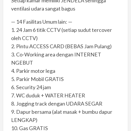
Setiap kamar memiliki JENDELA sehingga
ventilasi udara sangat bagus
— 14 Fasilitas Umum lain: —
1. 24 Jam 6 titik CCTV (setiap sudut tercover
oleh CCTV)
2. Pintu ACCESS CARD (BEBAS Jam Pulang)
3. Co-Working area dengan INTERNET
NGEBUT
4. Parkir motor lega
5. Parkir Mobil GRATIS
6. Security 24 jam
7. WC duduk + WATER HEATER
8. Jogging track dengan UDARA SEGAR
9. Dapur bersama (alat masak + bumbu dapur
LENGKAP)
10. Gas GRATIS