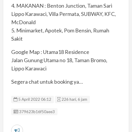
4. MAKANAN : Benton Junction, Taman Sari
Lippo Karawaci, Villa Permata, SUBWAY, KFC,
McDonald
5. Minimarket, Apotek, Pom Bensin, Rumah
Sakit
Google Map : Utama18 Residence
Jalan Gunung Utama no 18, Taman Bromo,
Lippo Karawaci
Segera chat untuk booking ya…
5 April 2022 06:12
226 hari, 6 jam
Listing ID
379623b16f50aee3