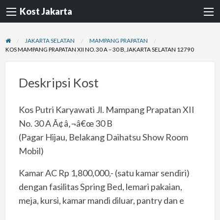
Kost Jakarta
JAKARTA SELATAN
MAMPANG PRAPATAN
KOS MAMPANG PRAPATAN XII NO. 30 A – 30 B, JAKARTA SELATAN 12790
Deskripsi Kost
Kos Putri Karyawati Jl. Mampang Prapatan XII
No. 30 A Ã¢â‚¬â€œ 30 B
(Pagar Hijau, Belakang Daihatsu Show Room
Mobil)
Kamar AC Rp 1,800,000,- (satu kamar sendiri)
dengan fasilitas Spring Bed, lemari pakaian,
meja, kursi, kamar mandi diluar, pantry dan e