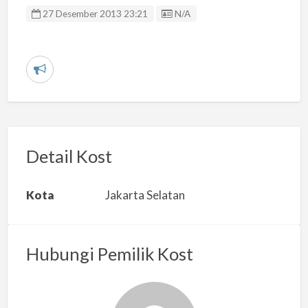
Listing ID
27 Desember 2013 23:21
N/A
L
a
p
o
r
Detail Kost
k
a
Kota
Jakarta Selatan
n
m
a
Hubungi Pemilik Kost
s
a
l