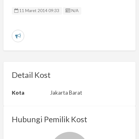
Listing ID
11 Maret 2014 09:33
N/A
L
a
p
o
r
Detail Kost
k
a
Kota
Jakarta Barat
n
m
a
Hubungi Pemilik Kost
s
a