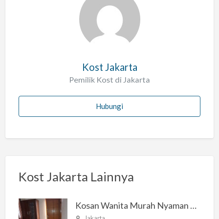
l
a
h
Kost Jakarta
Pemilik Kost di Jakarta
Hubungi
Kost Jakarta Lainnya
Kosan Wanita Murah Nyaman di Jakarta Selatan
Jakarta