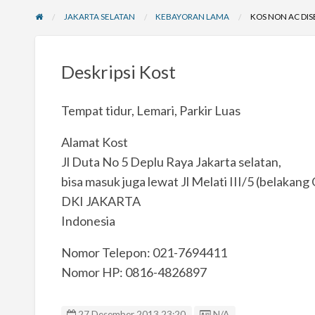
JAKARTA SELATAN
KEBAYORAN LAMA
KOS NON AC DI
Deskripsi Kost
Tempat tidur, Lemari, Parkir Luas
Alamat Kost
Jl Duta No 5 Deplu Raya Jakarta selatan,
bisa masuk juga lewat Jl Melati III/5 (belakan
DKI JAKARTA
Indonesia
Nomor Telepon: 021-7694411
Nomor HP: 0816-4826897
Listing ID
27 Desember 2013 23:20
N/A