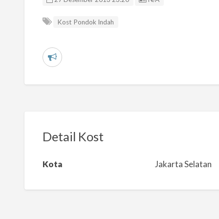
Kost Pondok Indah
L
a
p
o
r
k
Detail Kost
a
n
Kota
Jakarta Selatan
m
a
s
a