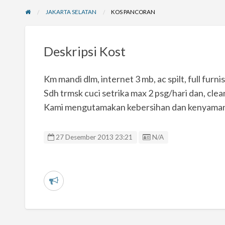
JAKARTA SELATAN
KOS PANCORAN
Deskripsi Kost
Km mandi dlm, internet 3 mb, ac spilt, full fu
Sdh trmsk cuci setrika max 2 psg/hari dan, clea
Kami mengutamakan kebersihan dan kenyama
Listing ID
27 Desember 2013 23:21
N/A
L
a
p