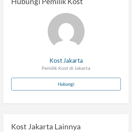
Hubungi Pemilik Kost
s
a
l
a
h
Kost Jakarta
Pemilik Kost di Jakarta
Hubungi
Kost Jakarta Lainnya