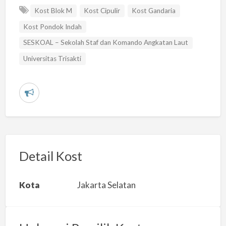
Kost Blok M
Kost Cipulir
Kost Gandaria
Kost Pondok Indah
SESKOAL – Sekolah Staf dan Komando Angkatan Laut
Universitas Trisakti
L
a
p
o
r
Detail Kost
k
a
Kota
Jakarta Selatan
n
m
a