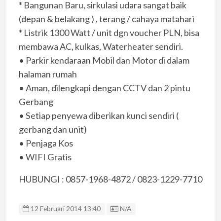
* Bangunan Baru, sirkulasi udara sangat baik
(depan & belakang ) , terang / cahaya matahari
* Listrik 1300 Watt / unit dgn voucher PLN, bisa
membawa AC, kulkas, Waterheater sendiri.
• Parkir kendaraan Mobil dan Motor di dalam
halaman rumah
• Aman, dilengkapi dengan CCTV dan 2 pintu
Gerbang
• Setiap penyewa diberikan kunci sendiri (
gerbang dan unit)
• Penjaga Kos
• WIFI Gratis
HUBUNGI : 0857-1968-4872 / 0823-1229-7710
Listing ID
12 Februari 2014 13:40
N/A