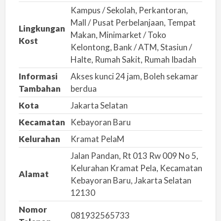
Kampus / Sekolah, Perkantoran,
l
Mall / Pusat Perbelanjaan, Tempat
a
Lingkungan
Makan, Minimarket / Toko
h
Kost
Kelontong, Bank / ATM, Stasiun /
Halte, Rumah Sakit, Rumah Ibadah
Informasi
Akses kunci 24 jam, Boleh sekamar
Tambahan
berdua
Kota
Jakarta Selatan
Kecamatan
Kebayoran Baru
Kelurahan
Kramat PelaM
Jalan Pandan, Rt 013 Rw 009 No 5,
Kelurahan Kramat Pela, Kecamatan
Alamat
Kebayoran Baru, Jakarta Selatan
12130
Nomor
081932565733