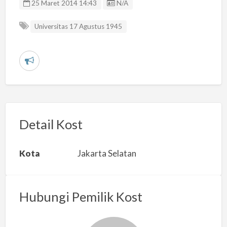
Listing ID
25 Maret 2014 14:43
N/A
Universitas 17 Agustus 1945
L
a
p
o
r
Detail Kost
k
a
Kota
Jakarta Selatan
n
m
a
Hubungi Pemilik Kost
s
a