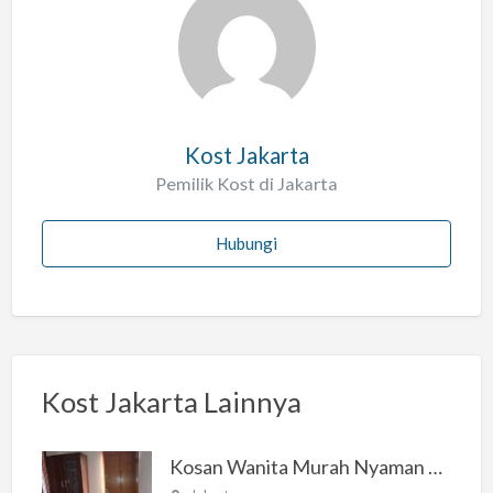
l
a
h
Kost Jakarta
Pemilik Kost di Jakarta
Hubungi
Kost Jakarta Lainnya
Kosan Wanita Murah Nyaman di Jakarta Selatan