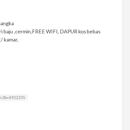
 nangka
emari baju ,cermin,FREE WIFI, DAPUR kos bebas
/ kamar,
 ID
7c3bc6922235