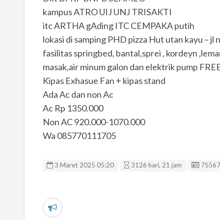
kampus ATRO UIJ UNJ TRISAKTI
itc ARTHA gAding ITC CEMPAKA putih
lokasi di samping PHD pizza Hut utan kayu – jl
fasilitas springbed, bantal,sprei , kordeyn ,l
masak,air minum galon dan elektrik pump FREE
Kipas Exhasue Fan + kipas stand
Ada Ac dan non Ac
Ac Rp 1350.000
Non AC 920.000-1070.000
Wa 085770111705
Listing
3 Maret 2025 05:20
3126 hari, 21 jam
7556
L