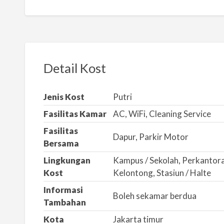
a
p
o
r
k
Detail Kost
a
n
Jenis Kost
Putri
m
Fasilitas Kamar
AC, WiFi, Cleaning Service
a
s
Fasilitas
Dapur, Parkir Motor
a
Bersama
l
Lingkungan
Kampus / Sekolah, Perkantoran
a
Kost
Kelontong, Stasiun / Halte
h
Informasi
Boleh sekamar berdua
Tambahan
Kota
Jakarta timur