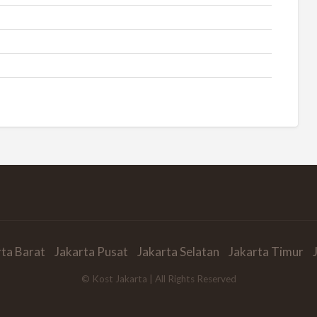
rta Barat
Jakarta Pusat
Jakarta Selatan
Jakarta Timur
© Kost Jakarta | All Rights Reserved