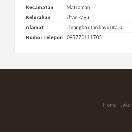
Kecamatan
Matraman
Kelurahan
Utan kayu
Alamat
Jl nangka utan kayu utara
Nomor Telepon
085770111705
Home
Jaka