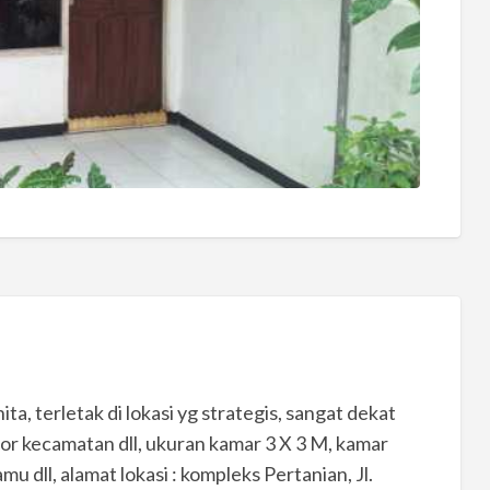
a, terletak di lokasi yg strategis, sangat dekat
ntor kecamatan dll, ukuran kamar 3 X 3 M, kamar
mu dll, alamat lokasi : kompleks Pertanian, Jl.