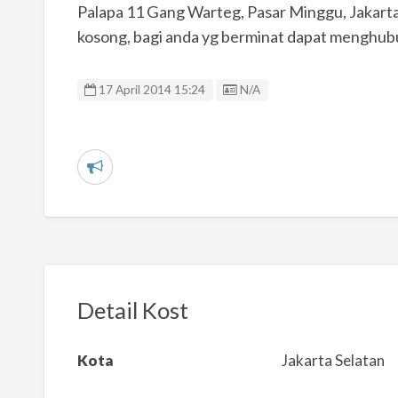
Palapa 11 Gang Warteg, Pasar Minggu, Jakarta 
kosong, bagi anda yg berminat dapat menghub
Listing ID
17 April 2014 15:24
N/A
L
a
p
o
r
k
Detail Kost
a
n
Kota
Jakarta Selatan
m
a