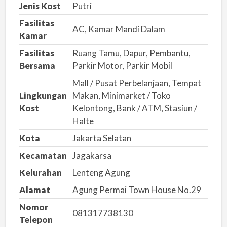
a
Jenis Kost
Putri
n
Fasilitas
m
AC, Kamar Mandi Dalam
Kamar
a
Fasilitas
Ruang Tamu, Dapur, Pembantu,
s
Bersama
Parkir Motor, Parkir Mobil
a
Mall / Pusat Perbelanjaan, Tempat
l
Lingkungan
Makan, Minimarket / Toko
a
Kost
Kelontong, Bank / ATM, Stasiun /
h
Halte
Kota
Jakarta Selatan
Kecamatan
Jagakarsa
Kelurahan
Lenteng Agung
Alamat
Agung Permai Town House No.29
Nomor
081317738130
Telepon