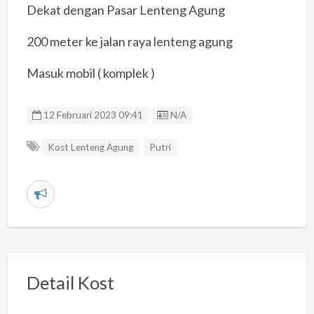
Dekat dengan Pasar Lenteng Agung
200 meter ke jalan raya lenteng agung
Masuk mobil ( komplek )
Listing ID
12 Februari 2023 09:41
N/A
Kost Lenteng Agung
Putri
L
a
p
o
r
Detail Kost
k