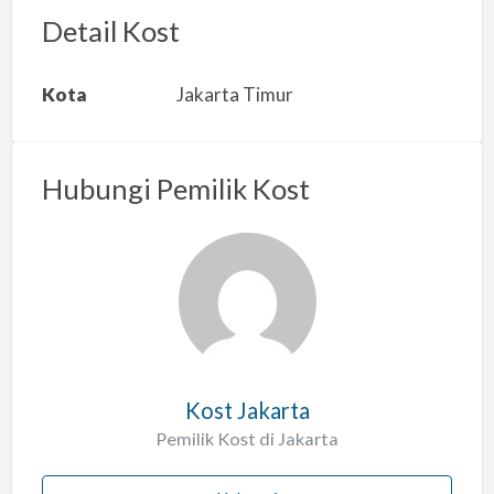
r
Detail Kost
k
a
Kota
Jakarta Timur
n
m
a
Hubungi Pemilik Kost
s
a
l
a
h
Kost Jakarta
Pemilik Kost di Jakarta