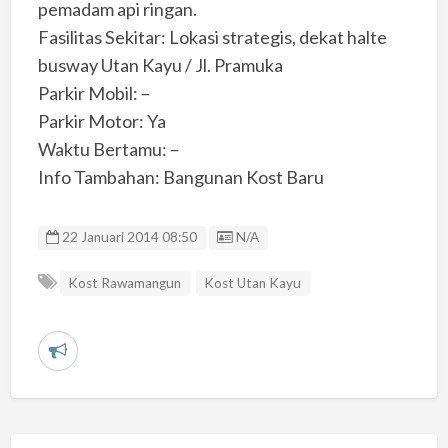
pemadam api ringan.
Fasilitas Sekitar: Lokasi strategis, dekat halte
busway Utan Kayu / Jl. Pramuka
Parkir Mobil: –
Parkir Motor: Ya
Waktu Bertamu: –
Info Tambahan: Bangunan Kost Baru
Listing ID
22 Januari 2014 08:50
N/A
Kost Rawamangun
Kost Utan Kayu
L
a
p
o