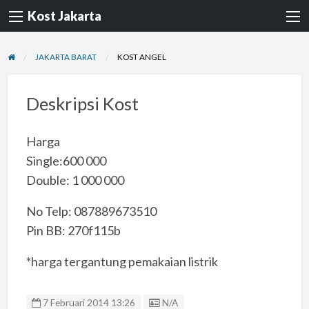
Kost Jakarta
JAKARTA BARAT
KOST ANGEL
Deskripsi Kost
Harga
Single:600 000
Double: 1 000 000
No Telp: 087889673510
Pin BB: 270f115b
*harga tergantung pemakaian listrik
Listing ID
7 Februari 2014 13:26
N/A