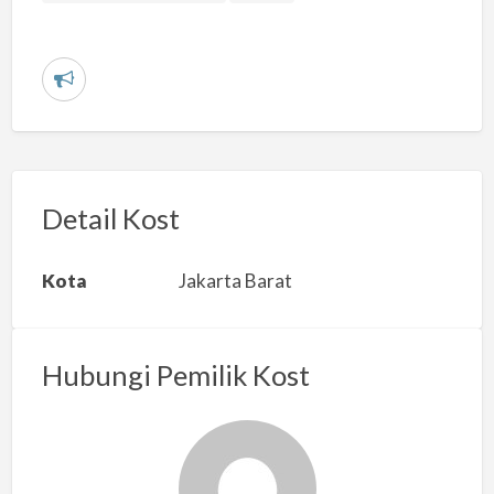
L
a
p
o
r
Detail Kost
k
a
Kota
Jakarta Barat
n
m
a
Hubungi Pemilik Kost
s
a
l
a