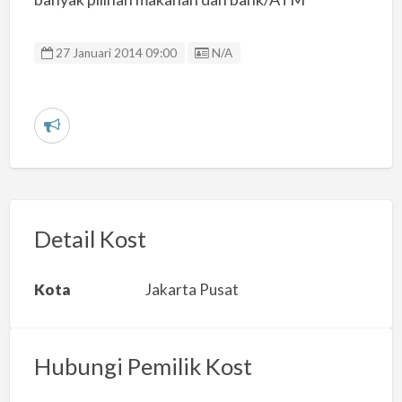
Listing ID
27 Januari 2014 09:00
N/A
L
a
p
o
r
Detail Kost
k
a
Kota
Jakarta Pusat
n
m
a
Hubungi Pemilik Kost
s