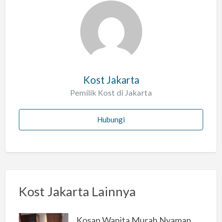
a
l
a
h
Kost Jakarta
Pemilik Kost di Jakarta
Hubungi
Kost Jakarta Lainnya
Kosan Wanita Murah Nyaman di Jakarta Selatan