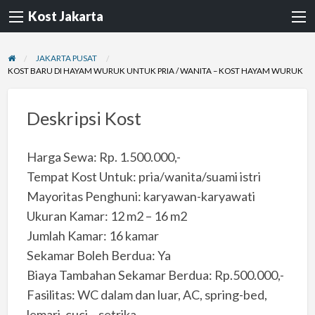
Kost Jakarta
JAKARTA PUSAT
KOST BARU DI HAYAM WURUK UNTUK PRIA / WANITA – KOST HAYAM WURUK
Deskripsi Kost
Harga Sewa: Rp. 1.500.000,-
Tempat Kost Untuk: pria/wanita/suami istri
Mayoritas Penghuni: karyawan-karyawati
Ukuran Kamar: 12 m2 – 16 m2
Jumlah Kamar: 16 kamar
Sekamar Boleh Berdua: Ya
Biaya Tambahan Sekamar Berdua: Rp.500.000,-
Fasilitas: WC dalam dan luar, AC, spring-bed,
lemari, cuci – setrika