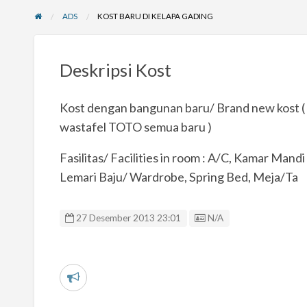
ADS
KOST BARU DI KELAPA GADING
Deskripsi Kost
Kost dengan bangunan baru/ Brand new kost ( Sp
wastafel TOTO semua baru )
Fasilitas/ Facilities in room : A/C, Kamar Ma
Lemari Baju/ Wardrobe, Spring Bed, Meja/Ta
Listing ID
27 Desember 2013 23:01
N/A
L
a