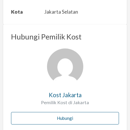
k
a
Kota
Jakarta Selatan
n
m
a
Hubungi Pemilik Kost
s
a
l
a
h
Kost Jakarta
Pemilik Kost di Jakarta
Hubungi