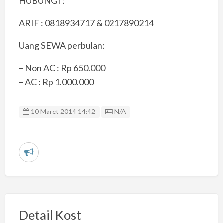
HUBUNGI :
ARIF : 0818934717 & 0217890214
Uang SEWA perbulan:
– Non AC : Rp 650.000
– AC : Rp 1.000.000
Listing ID
10 Maret 2014 14:42
N/A
L
a
p
o
r
Detail Kost