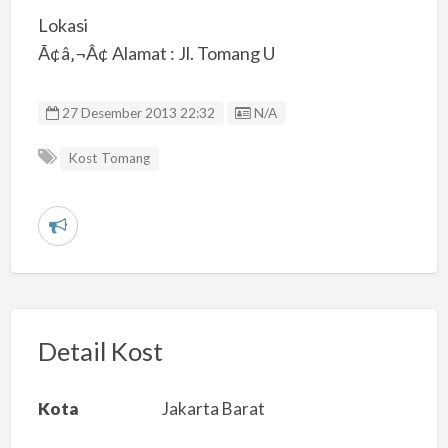
Lokasi
Ã¢â‚¬Â¢ Alamat : Jl. Tomang U
Listing ID
27 Desember 2013 22:32
N/A
Kost Tomang
L
a
p
o
r
Detail Kost
k
a
Kota
Jakarta Barat
n