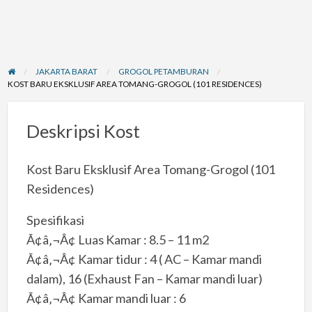
JAKARTA BARAT
GROGOL PETAMBURAN
KOST BARU EKSKLUSIF AREA TOMANG-GROGOL (101 RESIDENCES)
Deskripsi Kost
Kost Baru Eksklusif Area Tomang-Grogol (101
Residences)
Spesifikasi
Ã¢â‚¬Â¢ Luas Kamar : 8.5 – 11 m2
Ã¢â‚¬Â¢ Kamar tidur : 4 ( AC – Kamar mandi
dalam), 16 (Exhaust Fan – Kamar mandi luar)
Ã¢â‚¬Â¢ Kamar mandi luar : 6