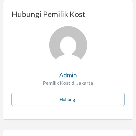
m
a
Hubungi Pemilik Kost
s
a
l
a
h
Admin
Pemilik Kost di Jakarta
Hubungi