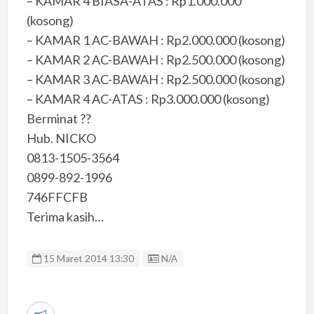
– KAMAR 4 BIASA-ATAS : Rp1.000.000
(kosong)
– KAMAR 1 AC-BAWAH : Rp2.000.000 (kosong)
– KAMAR 2 AC-BAWAH : Rp2.500.000 (kosong)
– KAMAR 3 AC-BAWAH : Rp2.500.000 (kosong)
– KAMAR 4 AC-ATAS : Rp3.000.000 (kosong)
Berminat ??
Hub. NICKO
0813-1505-3564
0899-892-1996
746FFCFB
Terima kasih…
Listing ID
15 Maret 2014 13:30
N/A