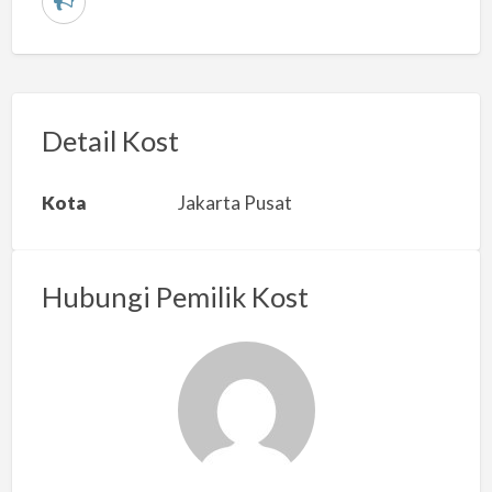
L
a
p
o
r
Detail Kost
k
a
Kota
Jakarta Pusat
n
m
a
Hubungi Pemilik Kost
s
a
l
a
h