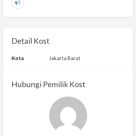
L
a
p
o
r
Detail Kost
k
a
Kota
Jakarta Barat
n
m
a
Hubungi Pemilik Kost
s
a
l
a
h