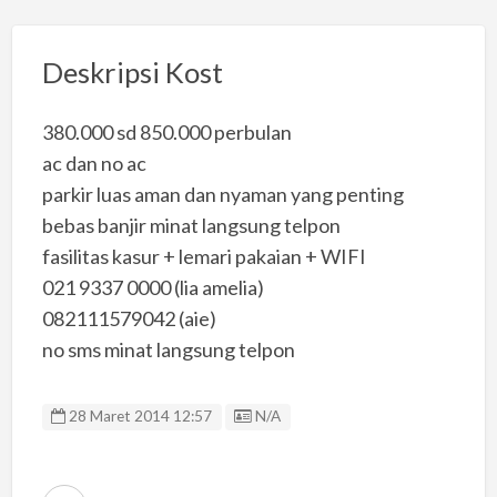
Deskripsi Kost
380.000 sd 850.000 perbulan
ac dan no ac
parkir luas aman dan nyaman yang penting
bebas banjir minat langsung telpon
fasilitas kasur + lemari pakaian + WIFI
021 9337 0000 (lia amelia)
082111579042 (aie)
no sms minat langsung telpon
Listing ID
28 Maret 2014 12:57
N/A