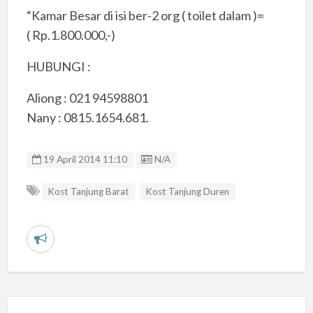
“Kamar Besar di isi ber-2 org ( toilet dalam )=
( Rp.1.800.000,-)
HUBUNGI :
Aliong : 021 94598801
Nany : 0815.1654.681.
Listing ID
19 April 2014 11:10
N/A
Kost Tanjung Barat
Kost Tanjung Duren
L
a
p
o