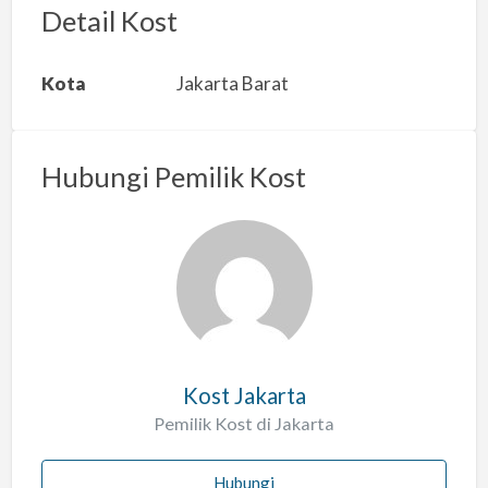
r
Detail Kost
k
a
Kota
Jakarta Barat
n
m
a
Hubungi Pemilik Kost
s
a
l
a
h
Kost Jakarta
Pemilik Kost di Jakarta
Hubungi