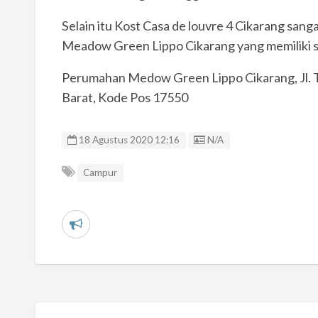
Selain itu Kost Casa de louvre 4 Cikarang sa
Meadow Green Lippo Cikarang yang memiliki s
Perumahan Medow Green Lippo Cikarang, Jl. Ta
Barat, Kode Pos 17550
Listing ID
18 Agustus 2020 12:16
N/A
Campur
L
a
p
o
r