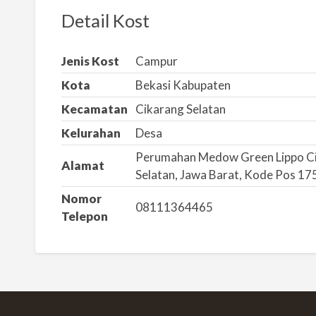
k
Detail Kost
a
n
Jenis Kost
Campur
m
Kota
Bekasi Kabupaten
a
s
Kecamatan
Cikarang Selatan
a
Kelurahan
Desa
l
Perumahan Medow Green Lippo Cika
a
Alamat
Selatan, Jawa Barat, Kode Pos 17
h
Nomor
08111364465
Telepon