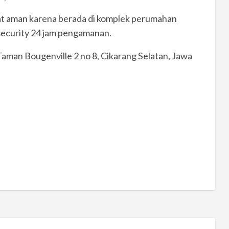
ngat aman karena berada di komplek perumahan
ecurity 24 jam pengamanan.
man Bougenville 2 no 8, Cikarang Selatan, Jawa