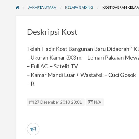
JAKARTA UTARA
KELAPA GADING
KOST DAERAH KELAP
Deskripsi Kost
Telah Hadir Kost Bangunan Baru Didaerah ” K
– Ukuran Kamar 3X3 m. – Lemari Pakaian Mew
– Full AC. – Satelit TV
– Kamar Mandi Luar + Wastafel. – Cuci Gosok
– R
Listing ID
27 Desember 2013 23:01
N/A
L