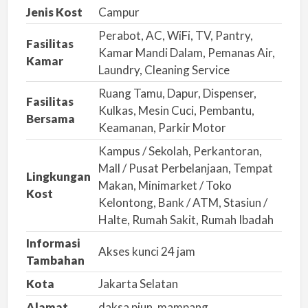
a
Jenis Kost
Campur
n
Perabot, AC, WiFi, TV, Pantry,
m
Fasilitas
Kamar Mandi Dalam, Pemanas Air,
Kamar
a
Laundry, Cleaning Service
s
Ruang Tamu, Dapur, Dispenser,
a
Fasilitas
Kulkas, Mesin Cuci, Pembantu,
l
Bersama
Keamanan, Parkir Motor
a
Kampus / Sekolah, Perkantoran,
h
Mall / Pusat Perbelanjaan, Tempat
Lingkungan
Makan, Minimarket / Toko
Kost
Kelontong, Bank / ATM, Stasiun /
Halte, Rumah Sakit, Rumah Ibadah
Informasi
Akses kunci 24 jam
Tambahan
Kota
Jakarta Selatan
Alamat
daksa piun, mampang