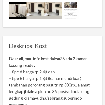
Deskripsi Kost
Dear all, mau info kost daksa36 ada 2 kamar
kosong ready :
– tipe A harga rp 2.4jt dan
– tipe B harga rp 1,8jt (kamar mandi luar)
tambahan perorang pasutri rp 300rb.. alamat
lengkap jl daksa piun no 36, posisi dibelakang
gedung kramayudha/sebrang superindo
mampang..