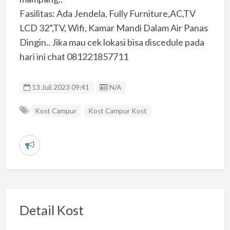
Fasilitas​: Ada Jendela, Fully Furniture,AC,TV
LCD 32”,TV, Wifi, Kamar Mandi Dalam Air Panas
Dingin.. Jika mau cek lokasi bisa discedule pada
hari ini chat 081221857711
Listing ID
13 Juli 2023 09:41
N/A
Kost Campur
Kost Campur Kost
L
a
p
o
r
Detail Kost
k