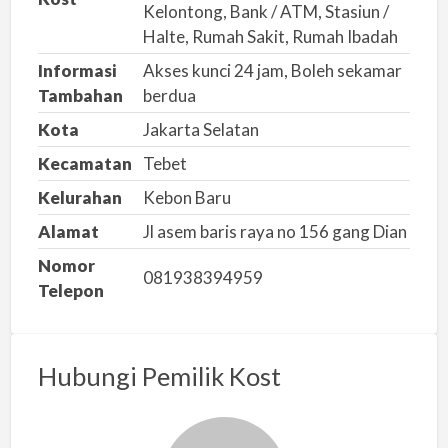
Kelontong, Bank / ATM, Stasiun /
Halte, Rumah Sakit, Rumah Ibadah
Informasi
Akses kunci 24 jam, Boleh sekamar
Tambahan
berdua
Kota
Jakarta Selatan
Kecamatan
Tebet
Kelurahan
Kebon Baru
Alamat
Jl asem baris raya no 156 gang Dian
Nomor
081938394959
Telepon
Hubungi Pemilik Kost