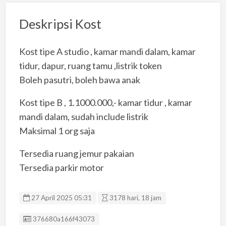
Deskripsi Kost
Kost tipe A studio , kamar mandi dalam, kamar
tidur, dapur, ruang tamu ,listrik token
Boleh pasutri, boleh bawa anak
Kost tipe B , 1.1000.000,- kamar tidur , kamar
mandi dalam, sudah include listrik
Maksimal 1 org saja
Tersedia ruang jemur pakaian
Tersedia parkir motor
27 April 2025 05:31
3178 hari, 18 jam
Listing ID
376680a166f43073