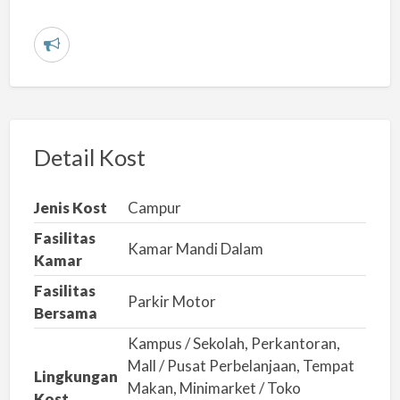
L
a
p
o
r
Detail Kost
k
a
Jenis Kost
Campur
n
Fasilitas
m
Kamar Mandi Dalam
Kamar
a
Fasilitas
s
Parkir Motor
Bersama
a
Kampus / Sekolah, Perkantoran,
l
Mall / Pusat Perbelanjaan, Tempat
a
Lingkungan
Makan, Minimarket / Toko
h
Kost